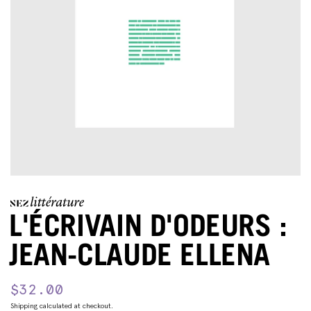
L'ÉCRIVAIN D'ODEURS :
JEAN-CLAUDE ELLENA
Regular
$32.00
Sale
price
price
Shipping
calculated at checkout.