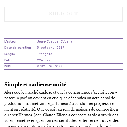
SOLD OUT
L'auteur
Jean-Claude Ellena
Date de parution
5 octobre 2017
Langue
Français
Folio
224 pgs
ISBN
9782370630568
Simple et radieuse unité
Alors que le marché explose et que la concurrence s’accroît, com-
poser un parfum devient en quelques décennies un acte banal de
production, soumettant le parfumeur à abandonner progressive-
ment sa créativité. Que ce soit au sein de maisons de composition
ou chez Hermès, Jean-Claude Ellena a consacré sa vie à ouvrir des
voies, remettre en question des certitudes, et tenter de trouver des
réponses à ses interrogations : est-il compositeur de parfums ?