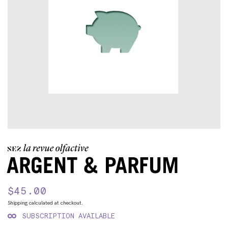
ARGENT & PARFUM
Regular
$45.00
Sale
price
price
Shipping
calculated at checkout.
SUBSCRIPTION AVAILABLE