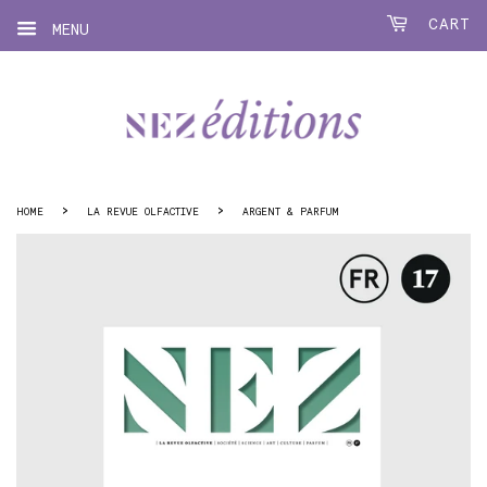
CART
MENU
›
›
HOME
LA REVUE OLFACTIVE
ARGENT & PARFUM