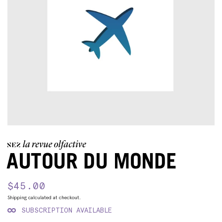
AUTOUR DU MONDE
Regular
$45.00
Sale
price
price
Shipping
calculated at checkout.
SUBSCRIPTION AVAILABLE