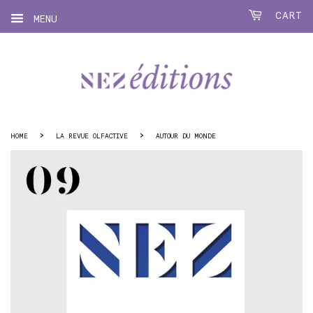
CART
MENU
›
›
HOME
LA REVUE OLFACTIVE
AUTOUR DU MONDE